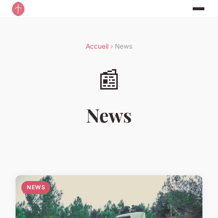
Accueil
› News
📰
News
NEWS