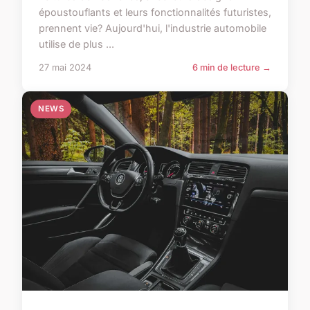
époustouflants et leurs fonctionnalités futuristes,
prennent vie? Aujourd'hui, l'industrie automobile
utilise de plus ...
27 mai 2024
6 min de lecture →
NEWS